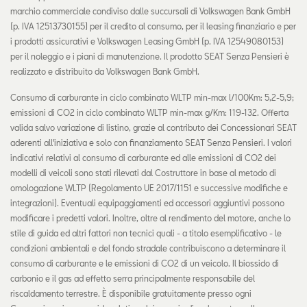
marchio commerciale condiviso dalle succursali di Volkswagen Bank GmbH
(p. IVA 12513730155) per il credito al consumo, per il leasing finanziario e per
i prodotti assicurativi e Volkswagen Leasing GmbH (p. IVA 12549080153)
per il noleggio e i piani di manutenzione. Il prodotto SEAT Senza Pensieri è
realizzato e distribuito da Volkswagen Bank GmbH.
Consumo di carburante in ciclo combinato WLTP min-max l/100Km: 5,2-5,9;
emissioni di CO2 in ciclo combinato WLTP min-max g/Km: 119-132. Offerta
valida salvo variazione di listino, grazie al contributo dei Concessionari SEAT
aderenti all'iniziativa e solo con finanziamento SEAT Senza Pensieri. I valori
indicativi relativi al consumo di carburante ed alle emissioni di CO2 dei
modelli di veicoli sono stati rilevati dal Costruttore in base al metodo di
omologazione WLTP (Regolamento UE 2017/1151 e successive modifiche e
integrazioni). Eventuali equipaggiamenti ed accessori aggiuntivi possono
modificare i predetti valori. Inoltre, oltre al rendimento del motore, anche lo
stile di guida ed altri fattori non tecnici quali - a titolo esemplificativo - le
condizioni ambientali e del fondo stradale contribuiscono a determinare il
consumo di carburante e le emissioni di CO2 di un veicolo. Il biossido di
carbonio e il gas ad effetto serra principalmente responsabile del
riscaldamento terrestre. È disponibile gratuitamente presso ogni