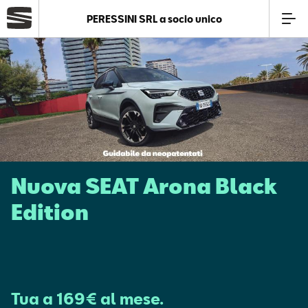
PERESSINI SRL a socio unico
Azienda
Modelli
Offerte
Nuova SEAT Arona Black
Service
Edition
Business
SEAT Usato Certificato
Tua a 169€ al mese.