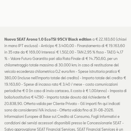
Nuova SEAT Arona 1.0 EcoTSI 95CV Black edition
a € 22.183,60 (chiavi
in mano IPT esclusa) - Anticipo € 3.400,00 - Finanziamento di € 19.163,60
in 35 rate da € 169,00 Interessi € 1.502,00 - TAN 2,95 % fisso - TAEG 4,17
% - Valore Futuro Garantito pari alla Rata Finale di € 14.750,60, per un
chilometraggio totale massimo di 30.000 km; in caso di restituzione del
veicolo eccedenza chilometrica 0,2 euro/km - Spese istruttoria pratica €
380,00 (incluse nell'importo totale del credito) - Importo totale del credito €
19.163,60 - Spese di incasso rata € 3,40 / mese - costo comunicazioni
periodiche € 0 (in caso di invio cartaceo, il costo è € 1,00/anno) - Imposta di
bollo/sostitutiva € 47,90 - Importo totale dovuto dal richiedente €
20.838,90. Offerta valida per Cliente Privato - Gli importi fin qui indicati
sono da considerarsi IVA inclusa - Offerta valida fino al 31-08-2026.
Informazioni Europee di Base sul Credito al Consumo, Fogli Informativi e
condizioni dei servizi accessori disponibili presso le Concessionarie SEAT -
Salvo approvazione SEAT Financial Services. SEAT Financial Services è un