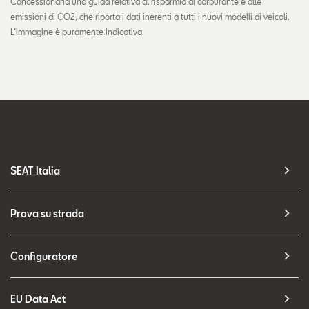
Concessionaria una guida relativa al risparmio di carburante e alle
emissioni di CO2, che riporta i dati inerenti a tutti i nuovi modelli di veicoli.
L’immagine è puramente indicativa.
SEAT Italia
Prova su strada
Configuratore
EU Data Act