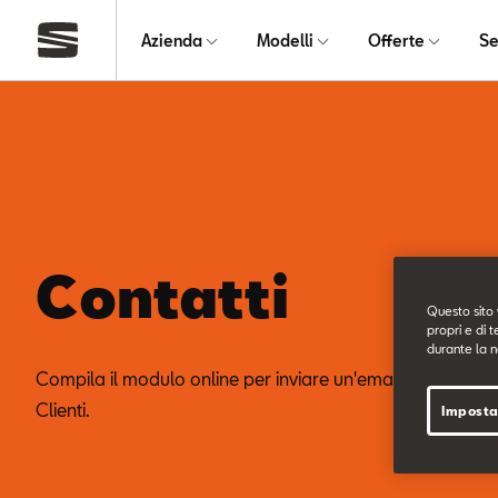
Azienda
Modelli
Offerte
Se
Contatti
Questo sito 
propri e di t
durante la n
Compila il modulo online per inviare un'email al nostro Se
Clienti.
Imposta