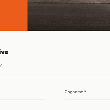
ive
a*
Cognome *