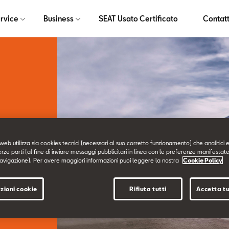
rvice
Business
SEAT Usato Certificato
Contatt
web utilizza sia cookies tecnici (necessari al suo corretto funzionamento) che analitici e
erze parti (al fine di inviare messaggi pubblicitari in linea con le preferenze manifestate
avigazione). Per avere maggiori informazioni puoi leggere la nostra
Cookie Policy
rvizio
zioni cookie
Rifiuta tutti
Accetta tu