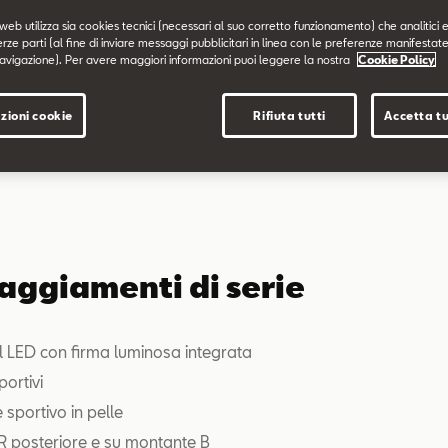
web utilizza sia cookies tecnici (necessari al suo corretto funzionamento) che analitici e
erze parti (al fine di inviare messaggi pubblicitari in linea con le preferenze manifestate
avigazione). Per avere maggiori informazioni puoi leggere la nostra
Cookie Policy
zioni cookie
Rifiuta tutti
Accetta tu
aggiamenti di serie
ll LED con firma luminosa integrata
portivi
 sportivo in pelle
R posteriore e su montante B