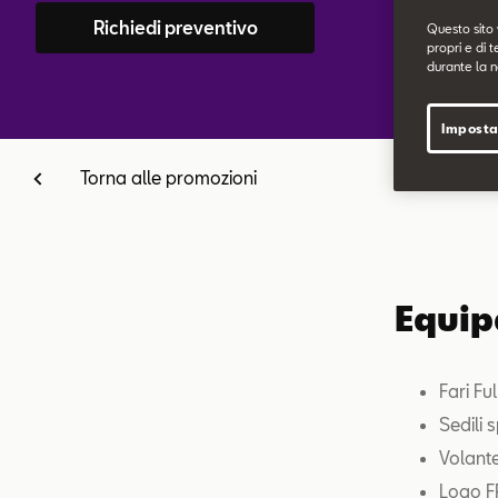
Richiedi preventivo
Questo sito 
propri e di t
durante la n
Imposta
Torna alle promozioni
Equip
Fari Fu
Sedili s
Volante
Logo F