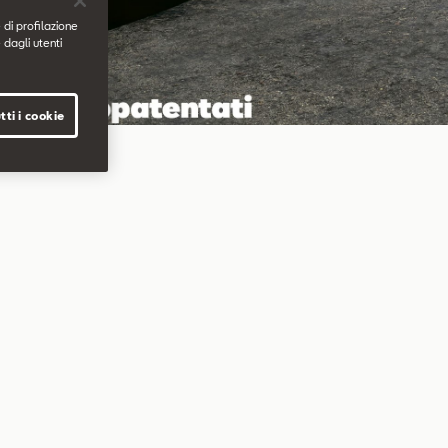
 di profilazione
 dagli utenti
tti i cookie