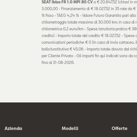
SEAT Ibiza FR 1.0 MPI 80 CV
a € 20.647,52 (chiavi in m
3.000,00 - Finanziamento di € 18.027,52 in 35 rate da € 
% fisso - TAEG 4,24 % - Valore Futuro Garantito pari alla
chilometraggio totale massimo di 30.000 km; in caso di r
chilometrica 0,2 euro/km - Spese istruttoria pratica € 380
credito) - Importo totale del credito € 18.027,52 - Spese 
comunicazioni periodiche € 0 (in caso di invio cartaceo, 
bollo/sostitutiva € 45,06 - Importo totale dovuto dal ric
per Cliente Privato - Gli importi fin qui indicati sono da c
fino al 31-08-2026.
Azienda
Modelli
Offerte