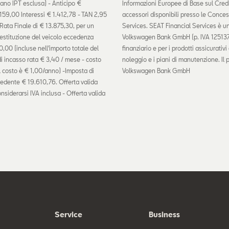
ano IPT esclusa) - Anticipo €
Informazioni Europee di Base sul Credit
159,00 Interessi € 1.412,78 - TAN 2,95
accessori disponibili presso le Conce
 Rata Finale di € 13.875,30, per un
Services. SEAT Financial Services è u
estituzione del veicolo eccedenza
Volkswagen Bank GmbH (p. IVA 12513730
,00 (incluse nell'importo totale del
finanziario e per i prodotti assicurat
di incasso rata € 3,40 / mese - costo
noleggio e i piani di manutenzione. Il 
il costo è € 1,00/anno) -Imposta di
Volkswagen Bank GmbH
hiedente € 19.610,76. Offerta valida
onsiderarsi IVA inclusa - Offerta valida
Service
Business