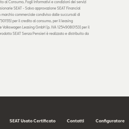
o al Consumo, Fogli Informativi e condizioni dei servizi
ssionarie SEAT - Salvo approvazione SEAT Financial
n marchio commerciale condiviso dalle succursali di
155) per il credito al consumo, per il leasing
ivi e Volkswagen Leasing GmbH (p. IVA 12549080153) per il
prodotto SEAT Senza Pensieri è realizzato e distribuito da
SEAT Usato Certificato
Contatti
Configuratore