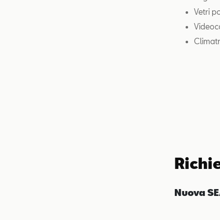
Vetri p
Videoc
Climat
Richi
Nuova SE