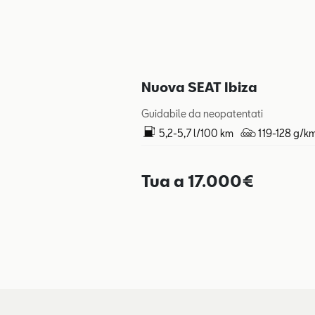
Nuova SEAT Ibiza
Guidabile da neopatentati
5,2-5,7 l/100 km
119-128 g/k
Tua a 17.000€