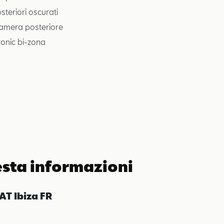
osteriori oscurati
amera posteriore
ronic bi-zona
esta informazioni
AT Ibiza FR