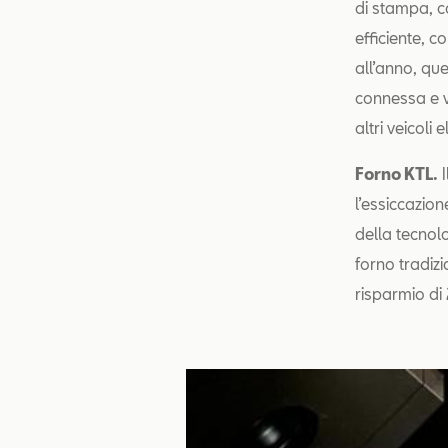
di stampa, c
efficiente, c
all’anno, qu
connessa e v
altri veicoli 
Forno KTL.
I
l’essiccazio
della tecnol
forno tradiz
risparmio di