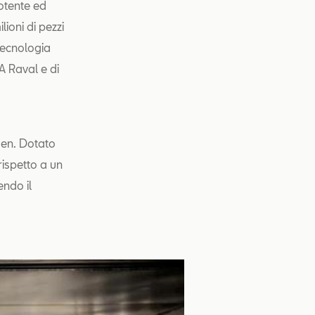
potente ed
ioni di pezzi
tecnologia
A Raval e di
gen. Dotato
rispetto a un
endo il