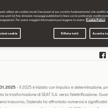
web utilizza sia cookies tecnici (necessari al suo corretto funzionamento) che analitici e
erze parti (al fine di inviare messaggi pubblicitari in linea con le preferenze manifestate
avigazione). Per avere maggiori informazioni puoi leggere la nostra
Cookie Policy
zioni cookie
Rifiuta tutti
Accetta tu
.01.2025
- Il 2025 è iniziato con impulso e determinazione, 
ato la trasformazione di SEAT S.A. verso l’elettrificazione. Gu
ena trascorso, l’azienda ha affrontato numerosi e significativi