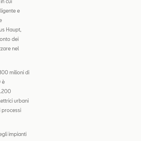
in cui
ligente e
e
kus Haupt,
conto dei
zzare nel
00 milioni di
0 è
1.200
ettrici urbani
i processi
gli impianti