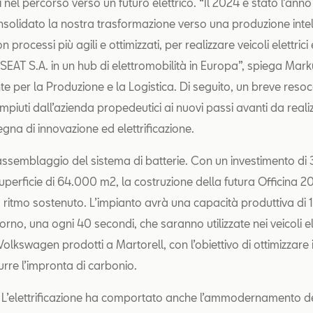
el percorso verso un futuro elettrico. “Il 2024 è stato l’anno 
olidato la nostra trasformazione verso una produzione intel
 processi più agili e ottimizzati, per realizzare veicoli elettrici 
SEAT S.A. in un hub di elettromobilità in Europa”, spiega Mar
te per la Produzione e la Logistica. Di seguito, un breve reso
mpiuti dall’azienda propedeutici ai nuovi passi avanti da reali
egna di innovazione ed elettrificazione.
assemblaggio del sistema di batterie. Con un investimento di 3
uperficie di 64.000 m2, la costruzione della futura Officina 2
 ritmo sostenuto. L’impianto avrà una capacità produttiva di 
iorno, una ogni 40 secondi, che saranno utilizzate nei veicoli el
lkswagen prodotti a Martorell, con l’obiettivo di ottimizzare 
idurre l’impronta di carbonio.
.
L’elettrificazione ha comportato anche l’ammodernamento de