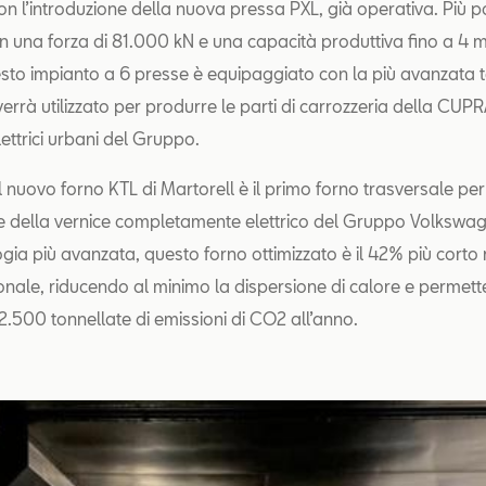
on l’introduzione della nuova pressa PXL, già operativa. Più 
on una forza di 81.000 kN e una capacità produttiva fino a 4 mil
esto impianto a 6 presse è equipaggiato con la più avanzata 
errà utilizzato per produrre le parti di carrozzeria della CUPR
elettrici urbani del Gruppo.
l nuovo forno KTL di Martorell è il primo forno trasversale per
ne della vernice completamente elettrico del Gruppo Volkswa
ogia più avanzata, questo forno ottimizzato è il 42% più corto 
ionale, riducendo al minimo la dispersione di calore e permett
 2.500 tonnellate di emissioni di CO2 all’anno.