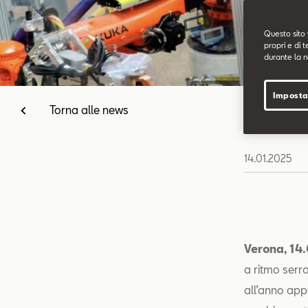
Questo sito 
propri e di t
durante la n
Imposta
Torna alle news
14.01.2025
Verona, 14
a ritmo serr
all’anno app