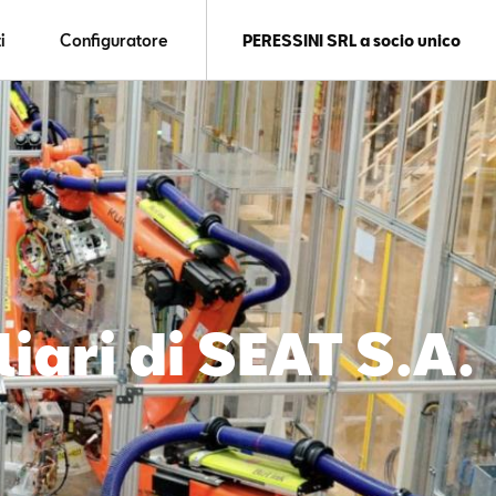
i
Configuratore
PERESSINI SRL a socio unico
liari di SEAT S.A.