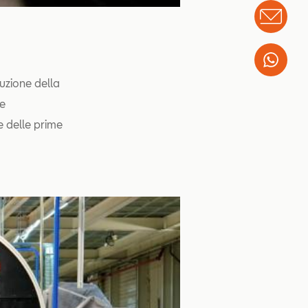
Info
Wha
uzione della
re
 e delle prime