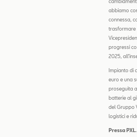
cambiamenti n
abbiamo cons
connessa, con
trasformare 
Vicepresiden
progressi co
2025, all’ins
Impianto di 
euro e una s
proseguita a
batterie al g
del Gruppo Vo
logistici e r
Pressa PXL