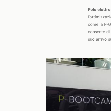
Polo elettr
l’ottimizzaz
come la P-G
consente di 
suo arrivo s