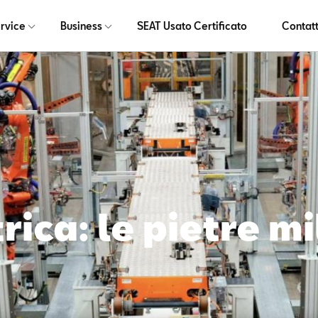
rvice
Business
SEAT Usato Certificato
Contatt
ica: le pietre mi