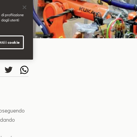
 di profilazione
 dagli utenti
tti i cookie
proseguendo
ardando