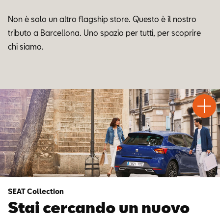
Non è solo un altro flagship store. Questo è il nostro
tributo a Barcellona. Uno spazio per tutti, per scoprire
chi siamo.
Test
Chiama
Informaz
WhatsA
Drive
SEAT Collection
Stai cercando un nuovo