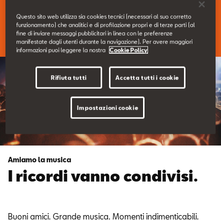
Contatti
Questo sito web utilizza sia cookies tecnici (necessari al suo corretto
funzionamento) che analitici e di profilazione propri e di terze parti (al
Guarda il video
fine di inviare messaggi pubblicitari in linea con le preferenze
Configuratore
manifestate dagli utenti durante la navigazione). Per avere maggiori
informazioni puoi leggere la nostra
Cookie Policy
Rifiuta tutti
Accetta tutti i cookie
Impostazioni cookie
Amiamo la musica
I ricordi vanno condivisi.
Buoni amici. Grande musica. Momenti indimenticabili.