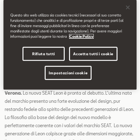
Contatti
Questo sito web utilizza sia cookies tecnici (necessari al suo corretto
funzionamento) che analitici e di profilazione propri e di terze parti (al
Configuratore
/ La nuova generazione di Leon porta carattere, eleganza e
fine di inviare messaggi pubblicitari in linea con le preferenze
manifestate dagli utenti durante la navigazione). Per avere maggiori
sportività alla bestseller del marchio attraverso una forte
informazioni puoi leggere la nostra
Cookie Policy
evoluzione del design
/ Il design del posteriore della nuova SEAT Leon trasmette
Rifiuta tutti
Accetta tutti i cookie
sensazione di velocità, rafforzando così la personalità
dinamica del modello
Impostazioni cookie
Verona.
La nuova SEAT Leon è pronta al debutto. L’ultima nata
del marchio presenta una forte evoluzione del design, pur
restando fedele allo spirito delle precedenti generazioni di Leon.
La filosofia alla base del design del nuovo modello è
perfettamente coerente con i valori del marchio SEAT. La nuova
generazione di Leon colpisce grazie alle dimensioni maggiorate,