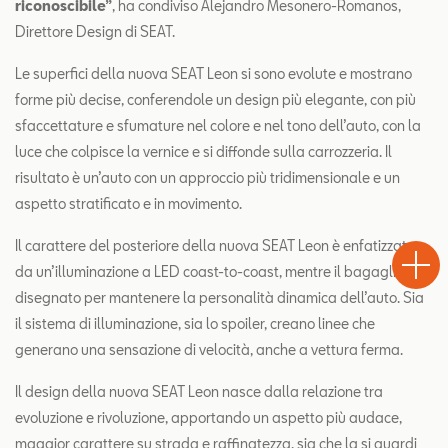
riconoscibile”
, ha condiviso Alejandro Mesonero-Romanos,
Direttore Design di SEAT.
Le superfici della nuova SEAT Leon si sono evolute e mostrano
forme più decise, conferendole un design più elegante, con più
sfaccettature e sfumature nel colore e nel tono dell’auto, con la
luce che colpisce la vernice e si diffonde sulla carrozzeria. Il
risultato è un’auto con un approccio più tridimensionale e un
aspetto stratificato e in movimento.
Test
Chiama
Informaz
WhatsA
Il carattere del posteriore della nuova SEAT Leon è enfatizzato
Drive
da un’illuminazione a LED coast-to-coast, mentre il bagagliaio è
disegnato per mantenere la personalità dinamica dell’auto. Sia
il sistema di illuminazione, sia lo spoiler, creano linee che
generano una sensazione di velocità, anche a vettura ferma.
Il design della nuova SEAT Leon nasce dalla relazione tra
evoluzione e rivoluzione, apportando un aspetto più audace,
maggior carattere su strada e raffinatezza, sia che la si guardi