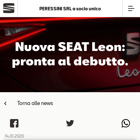
PERESSINI SRL a socio unico
Azienda
Nuova SEAT Leon:
Modelli
pronta al debutto.
Offerte
Service
Torna alle news
Business
SEAT Usato Certificato
14.01.2020