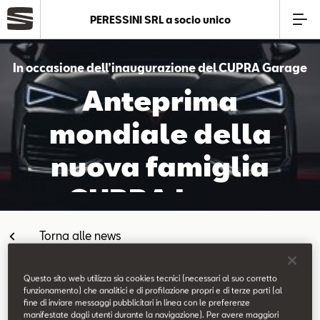
PERESSINI SRL a socio unico
Azienda
In occasione dell’inaugurazione del CUPRA Garage
Anteprima
Modelli
mondiale della
Offerte
nuova famiglia
CUPRA Leon.
Service
Torna alle news
Business
Questo sito web utilizza sia cookies tecnici (necessari al suo corretto
SEAT Usato Certificato
funzionamento) che analitici e di profilazione propri e di terze parti (al
fine di inviare messaggi pubblicitari in linea con le preferenze
11.02.2020
manifestate dagli utenti durante la navigazione). Per avere maggiori