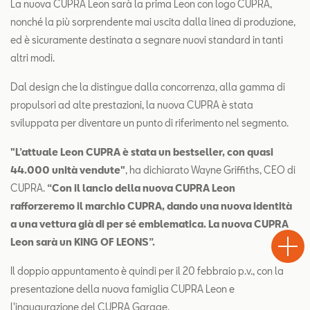
La nuova CUPRA Leon sarà la prima Leon con logo CUPRA,
nonché la più sorprendente mai uscita dalla linea di produzione,
ed è sicuramente destinata a segnare nuovi standard in tanti
altri modi.
Dal design che la distingue dalla concorrenza, alla gamma di
propulsori ad alte prestazioni, la nuova CUPRA è stata
sviluppata per diventare un punto di riferimento nel segmento.
"L’attuale Leon CUPRA è stata un bestseller, con quasi
44.000 unità vendute"
, ha dichiarato Wayne Griffiths, CEO di
CUPRA.
“Con il lancio della nuova CUPRA Leon
rafforzeremo il marchio CUPRA, dando una nuova identità
Test
a una vettura già di per sé emblematica. La nuova CUPRA
Chiama
Informaz
WhatsA
Drive
Leon sarà un KING OF LEONS”.
Il doppio appuntamento è quindi per il 20 febbraio p.v., con la
presentazione della nuova famiglia CUPRA Leon e
l'inaugurazione del CUPRA Garage.