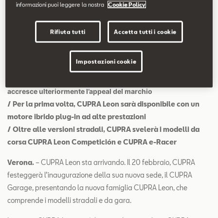
Contatti
informazioni puoi leggere la nostra
Cookie Policy
Rifiuta tutti
Accetta tutti i cookie
Configuratore
/ Anteprima mondiale della nuova famiglia CUPRA Leon il
prossimo 20 febbraio
Impostazioni cookie
/ La nuova CUPRA Leon sarà presentata nelle versioni
hatchback e Sportstourer, entrambe con un design che
accresce ulteriormente l’appeal del marchio
/ Per la prima volta, CUPRA Leon sarà disponibile con un
motore ibrido plug-in ad alte prestazioni
/ Oltre alle versioni stradali, CUPRA svelerà i modelli da
corsa CUPRA Leon Competición e CUPRA e-Racer
Verona.
– CUPRA Leon sta arrivando. Il 20 febbraio, CUPRA
festeggerà l’inaugurazione della sua nuova sede, il CUPRA
Garage, presentando la nuova famiglia CUPRA Leon, che
comprende i modelli stradali e da gara.