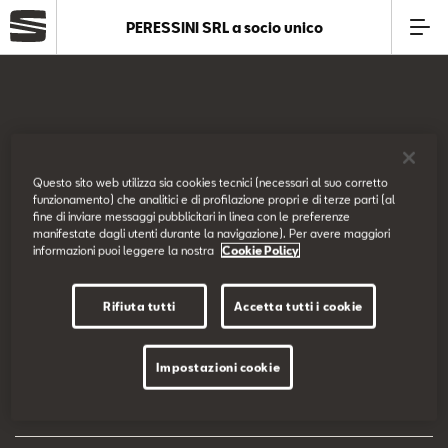
PERESSINI SRL a socio unico
Azienda
Modelli
SEAT Italia
Questo sito web utilizza sia cookies tecnici (necessari al suo corretto
funzionamento) che analitici e di profilazione propri e di terze parti (al
Offerte
fine di inviare messaggi pubblicitari in linea con le preferenze
Prova su strada
manifestate dagli utenti durante la navigazione). Per avere maggiori
informazioni puoi leggere la nostra
Cookie Policy
Service
Configuratore
Rifiuta tutti
Accetta tutti i cookie
Business
EU Data Act
Impostazioni cookie
SEAT Usato Certificato
Dichiarazione di accessibilità