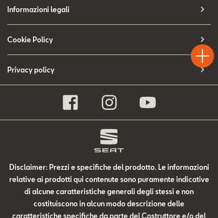
Contatti
Informazioni legali
Configuratore
Test
Cookie Policy
Chiama
Informaz
WhatsA
Drive
Privacy policy
Disclaimer: Prezzi e specifiche del prodotto. Le informazioni
relative ai prodotti qui contenute sono puramente indicative
di alcune caratteristiche generali degli stessi e non
costituiscono in alcun modo descrizione delle
caratteristiche specifiche da parte del Costruttore e/o del